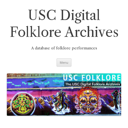
Skip
to
content
USC Digital
Folklore Archives
A database of folklore performances
Menu