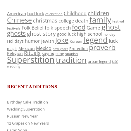
children
Childhood
American
bad luck
celebration
family
Chinese
christmas
death
college
festival
ghost
food
folk speech
Game
Folk Belief
festivals
ghosts
ghost story
high school
good luck
holiday
legend
Joke
luck
humor
jewish
Holidays
Korean
proverb
Mexico
Mexican
magic
Protection
new years
Rituals
Religion
saying
song
spanish
Superstition
tradition
urban legend
USC
wedding
RECENT ADDITIONS
Birthday Cake Tradition
Wedding Superstition
Russian New Year
12 Grapes on New Years
Camp Song